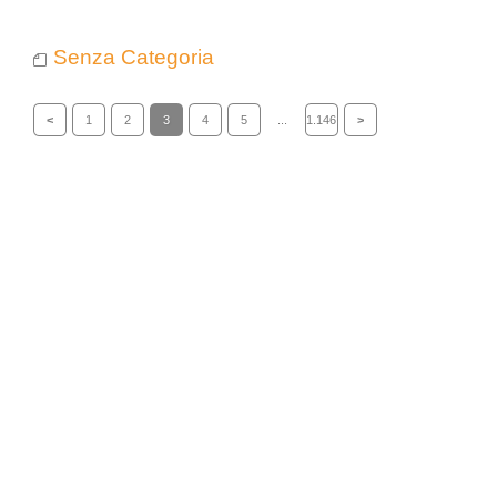
Senza Categoria
<
1
2
3
4
5
...
1.146
>