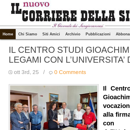
Home
Chi Siamo
Siti Amici
Archivio
Pubblicazioni
Abbona
IL CENTRO STUDI GIOACHIMI
LEGAMI CON L’UNIVERSITA’ 
ott 3rd, 25
/
0 Comments
Il Centr
Gioachi
vocazion
alla firm
con l