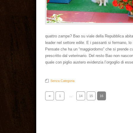
quattro zampe? Bao su viale della Repubblica abita u
leader nel settore edile. E i passanti si fermano,
Pensate che ha un “maggiordomo” che si prende cur
prescritto dal veterinario. Del resto Bao non nasco
quale con piglio austero evidenzia l’orgoglio di es
Senza Categoria
<
1
...
14
15
16