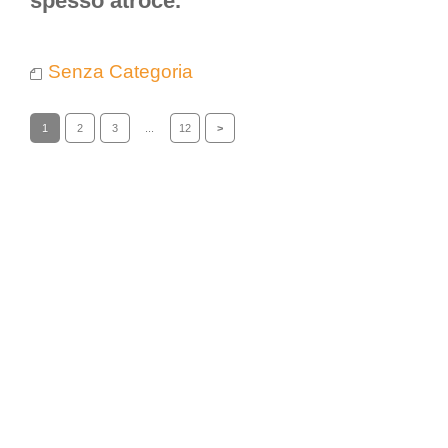
spesso atroce.
Senza Categoria
1
2
3
...
12
>