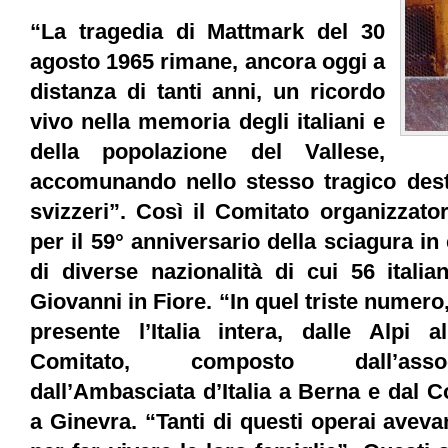
“La tragedia di Mattmark del
30
agosto 1965
rimane, ancora oggi a
distanza di tanti anni, un ricordo
vivo nella memoria degli italiani e
della popolazione del
Vallese
,
accomunando nello stesso tragico desti
svizzeri”. Così il
Comitato organizzato
per il
59° anniversario
della sciagura in 
di diverse nazionalità di cui 56 italia
Giovanni in Fiore. “In quel triste numer
presente l’Italia intera, dalle Alpi a
Comitato, composto dall’as
dall’
Ambasciata d’Italia a Berna
e dal
Co
a Ginevra
. “Tanti di questi operai aveva