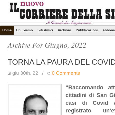
Home
Chi Siamo
Siti Amici
Archivio
Pubblicazioni
Abbona
Archive For Giugno, 2022
TORNA LA PAURA DEL COVI
giu 30th, 22
/
0 Comments
“Raccomando att
cittadini di San G
casi di Covid a
registrato un’e