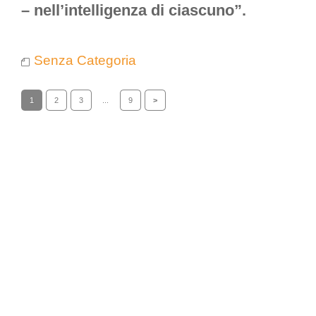
– nell’intelligenza di ciascuno”.
Senza Categoria
1
2
3
...
9
>