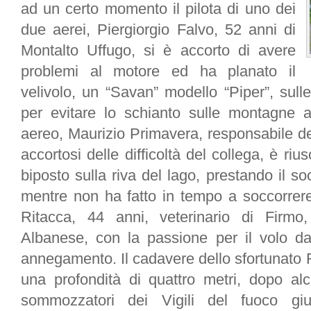
ad un certo momento il pilota di uno dei
due aerei,
Piergiorgio Falvo
, 52 anni di
Montalto Uffugo, si è accorto di avere
problemi al motore ed ha planato il
velivolo, un “Savan” modello “Piper”, sul
per evitare lo schianto sulle montagne adia
aereo,
Maurizio Primavera
, responsabile de
accortosi delle difficoltà del collega, è ri
biposto sulla riva del lago, prestando il so
mentre non ha fatto in tempo a soccorrere
Ritacca
, 44 anni, veterinario di Firmo
Albanese, con la passione per il volo d
annegamento. Il cadavere dello sfortunato R
una profondità di quattro metri, dopo alc
sommozzatori dei Vigili del fuoco gi