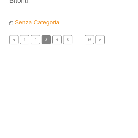
Bitonti.
Senza Categoria
<
1
2
3
4
5
...
16
>