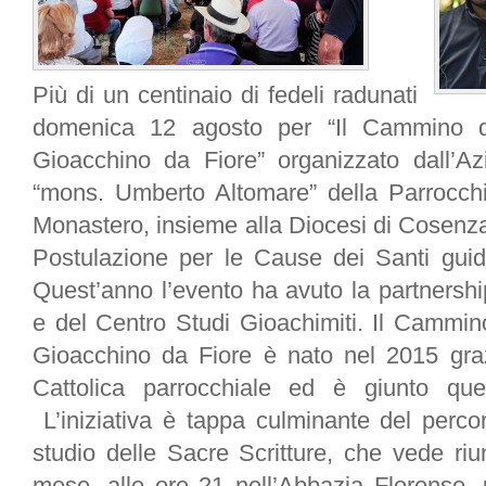
Più di un centinaio di fedeli radunati
domenica 12 agosto per “Il Cammino di
Gioacchino da Fiore” organizzato dall’Azi
“mons. Umberto Altomare” della Parrocch
Monastero, insieme alla Diocesi di Cosenza 
Postulazione per le Cause dei Santi gui
Quest’anno l’evento ha avuto la partnersh
e del Centro Studi Gioachimiti. Il Cammino
Gioacchino da Fiore è nato nel 2015 graz
Cattolica parrocchiale ed è giunto que
L’iniziativa è tappa culminante del perco
studio delle Sacre Scritture, che vede riun
mese, alle ore 21 nell’Abbazia Florense, 