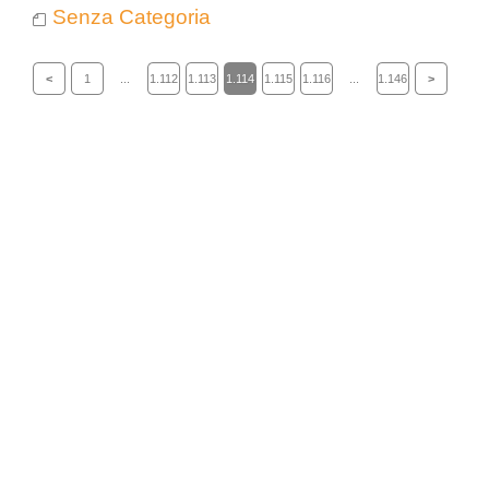
Senza Categoria
<
1
...
1.112
1.113
1.114
1.115
1.116
...
1.146
>