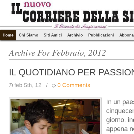
Home
Chi Siamo
Siti Amici
Archivio
Pubblicazioni
Abbona
Archive For Febbraio, 2012
IL QUOTIDIANO PER PASSIO
feb 5th, 12
/
0 Comments
In un pa
cinquecen
giorno, i
appena no