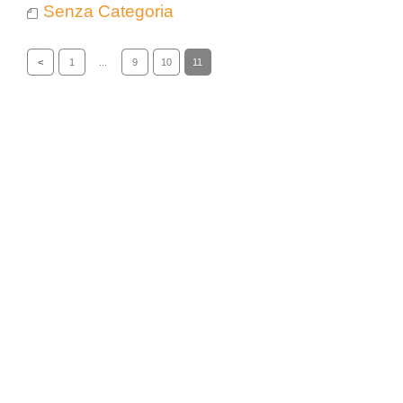
Senza Categoria
<
1
...
9
10
11