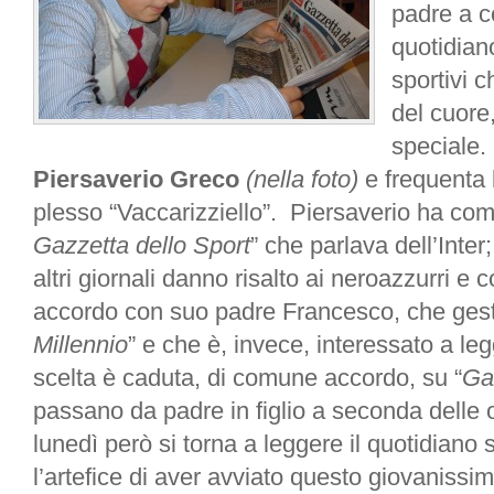
padre a c
quotidiano
sportivi 
del cuore
speciale.
Piersaverio Greco
(nella foto)
e frequenta 
plesso “Vaccarizziello”. Piersaverio ha com
Gazzetta dello Sport
” che parlava dell’Inter
altri giornali danno risalto ai neroazzurri e 
accordo con suo padre Francesco, che gesti
Millennio
” e che è, invece, interessato a le
scelta è caduta, di comune accordo, su “
Ga
passano da padre in figlio a seconda delle o
lunedì però si torna a leggere il quotidiano 
l’artefice di aver avviato questo giovanissi