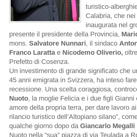
turistico-alberghie
Calabria, che nei 
inaugurata nel gr
presente il presidente della Provincia,
Mari
mons.
Salvatore Nunnari
, il sindaco
Anton
Franco Laratta
e
Nicodemo Oliverio,
oltr
Prefetto di Cosenza.
Un investimento di grande significato che u
45 anni emigrata in Svizzera, ha inteso fare
recessione. Una scelta coraggiosa, contro
Nuoto
, la moglie Felicia e i due figli Giann
amore della propria terra, per dare lavoro ai
rilancio turistico dell’Altopiano silano”, com
qualche giorno dopo da
Giancarlo Megalli
Nuoto nella “sua” piazza di via Teulada a R