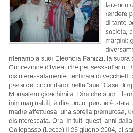
facendo c
rendere p
di tante 
società, 
margini: g
diversamen
riferiamo a suor Eleonora Fanizzi, la suora 
Concezione d’Ivrea, che per sessant’anni, h
disinteressatamente centinaia di vecchietti 
paesi del circondario, nella “sua” Casa di ri
Monastero gioachimita. Dire che suor Eleon
inimmaginabili, è dire poco, perché è stata p
madre affettuosa, una sorella premurosa, u
disinteressata. Ora, in tutti questi anni dall
Collepasso (Lecce) il 28 giugno 2004, ci s