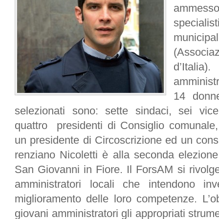
ammesso
speciali
municipa
(Associ
d’Italia
amministr
14 don
selezionati sono: sette sindaci, sei vic
quattro presidenti di Consiglio comunale, 
un presidente di Circoscrizione ed un consig
renziano Nicoletti è alla seconda elezion
San Giovanni in Fiore.
Il ForsAM si rivolg
amministratori locali che intendono in
miglioramento delle loro competenze. L’ob
giovani amministratori gli appropriati strume