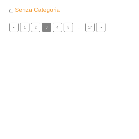
Senza Categoria
<
1
2
3
4
5
...
17
>