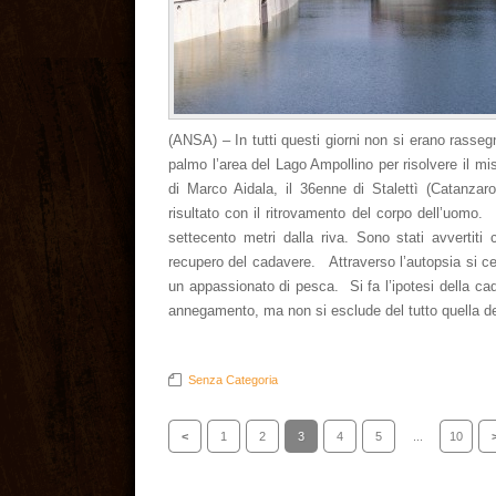
(ANSA) – In tutti questi giorni non si erano rasse
palmo l’area del Lago Ampollino per risolvere il mi
di Marco Aidala, il 36enne di Stalettì (Catanza
risultato con il ritrovamento del corpo dell’uomo.
settecento metri dalla riva. Sono stati avvertiti 
recupero del cadavere. Attraverso l’autopsia si ce
un appassionato di pesca. Si fa l’ipotesi della ca
annegamento, ma non si esclude del tutto quella del
Senza Categoria
<
1
2
3
4
5
...
10