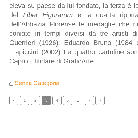
eleva su paese da lui fondato, la terza è la 
del
Liber Figurarum
e la quarta riporta
dell’Abbazia Florense le medaglie che ri
coniate in tempi diversi da tre artisti 
Guerrieri (1926); Eduardo Bruno (1984 
Frapiccini (2002) Le quattro cartoline so
Caputo, titolare di GraficArte.
Senza Categoria
<
1
2
3
4
5
...
7
>