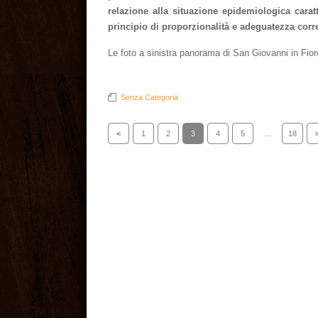
relazione alla situazione epidemiologica caratte
principio di proporzionalità e adeguatezza corre
Le foto a sinistra panorama di San Giovanni in Fior
Senza Categoria
<
1
2
3
4
5
...
18