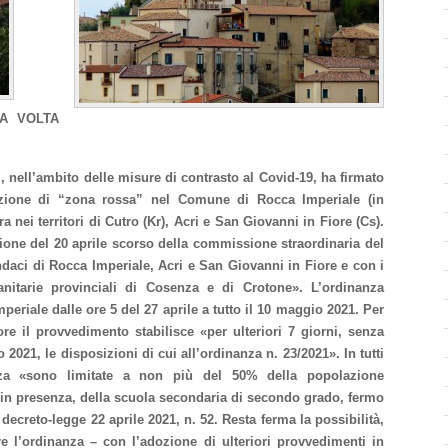
A VOLTA
ì, nell’ambito delle misure di contrasto al Covid-19, ha firmato
ituzione di “zona rossa” nel Comune di Rocca Imperiale (in
 nei territori di Cutro (Kr), Acri e San Giovanni in Fiore (Cs).
one del 20 aprile scorso della commissione straordinaria del
daci di Rocca Imperiale, Acri e San Giovanni in Fiore e con i
anitarie provinciali di Cosenza e di Crotone». L’ordinanza
riale dalle ore 5 del 27 aprile a tutto il 10 maggio 2021. Per
e il provvedimento stabilisce «per ulteriori 7 giorni, senza
 2021, le disposizioni di cui all’ordinanza n. 23/2021». In tutti
anza «sono limitate a non più del 50% della popolazione
e, in presenza, della scuola secondaria di secondo grado, fermo
decreto-legge 22 aprile 2021, n. 52. Resta ferma la possibilità,
re l’ordinanza – con l’adozione di ulteriori provvedimenti in