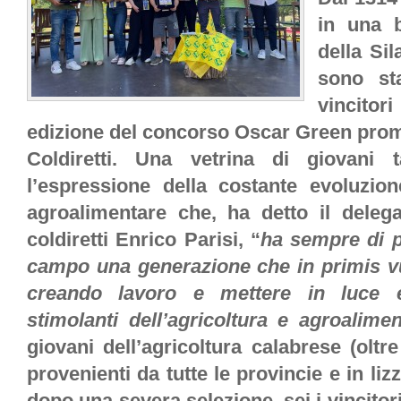
in una 
della Sil
sono sta
vincitor
edizione del concorso Oscar Green pro
Coldiretti. Una vetrina di giovani t
l’espressione della costante evoluzion
agroalimentare che, ha detto il delega
coldiretti Enrico Parisi, “
ha sempre di p
campo una generazione che in primis vu
creando lavoro e mettere in luce e
stimolanti dell’agricoltura e agroalime
giovani dell’agricoltura calabrese (oltre
provenienti da tutte le provincie e in liz
dopo una severa selezione, sei i vincito