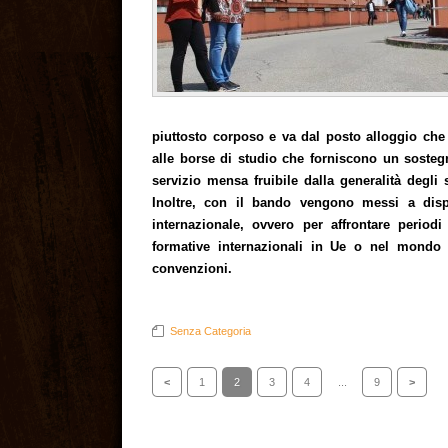
piuttosto corposo e va dal posto alloggio che 
alle borse di studio che forniscono un sosteg
servizio mensa fruibile dalla generalità degli 
Inoltre, con il bando vengono messi a dispo
internazionale, ovvero per affrontare periodi
formative internazionali in Ue o nel mondo i
convenzioni.
Senza Categoria
<
1
2
3
4
...
9
>