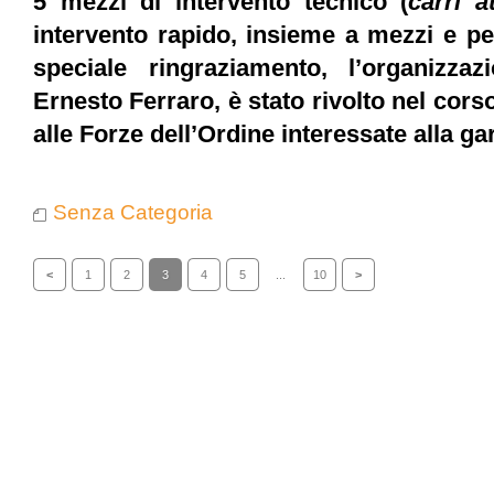
5 mezzi di intervento tecnico (
carri a
intervento rapido, insieme a mezzi e p
speciale ringraziamento, l’organizzazi
Ernesto Ferraro, è stato rivolto nel cor
alle Forze dell’Ordine interessate alla ga
Senza Categoria
<
1
2
3
4
5
...
10
>