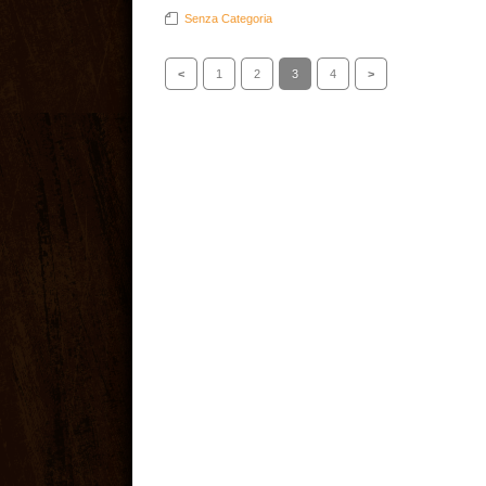
Senza Categoria
<
1
2
3
4
>