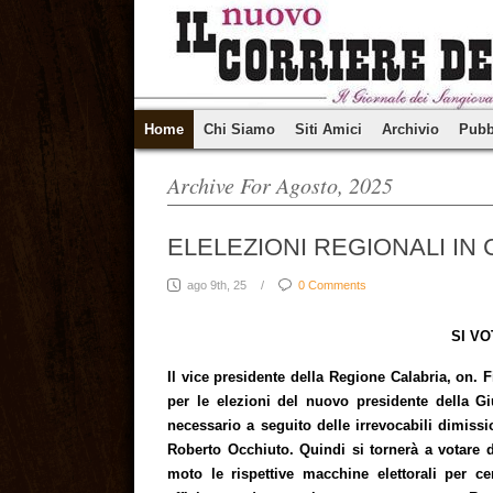
Home
Chi Siamo
Siti Amici
Archivio
Pubb
Archive For Agosto, 2025
ELELEZIONI REGIONALI IN
ago 9th, 25
/
0 Comments
SI VO
Il vice presidente della Regione Calabria, on. 
per le elezioni del nuovo presidente della G
necessario a seguito delle irrevocabili dimissi
Roberto Occhiuto. Quindi si tornerà a votare d
moto le rispettive macchine elettorali per c