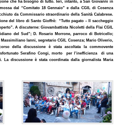
one che ha bisogno di tutto. Ieri, intanto, a San Giovanni in
promossa dal “Comitato 18 Gennaio” e dalla CGIL di Cosenza
Occhiuto da Commissario straordinario della Sanità Calabrese.
zione del libro di Santo Gioffrè: “Tutto pagato – Il saccheggio
operto”. A discuterne: Giovambattista Nicoletti della Flai CGIL
idiano del Sud”; D. Rosario Morrone, parroco di Botricello;
; Massimiliano Ianni, segretario CGIL Cosenza; Mario Oliverio,
 corso della discussione è stata ascoltata la commovente
 sfortunato Serafino Congi, morto per l’inefficienza di una
ni. La discussione è stata coordinata dalla giornalista Maria