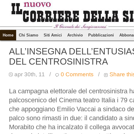
Home
Chi Siamo
Siti Amici
Archivio
Pubblicazioni
Abbona
ALL’INSEGNA DELL’ENTUSIA
DEL CENTROSINISTRA
apr 30th, 11
/
0 Comments
/
Share thi
La campagna elettorale del centrosinistra ha 
palcoscenico del Cinema teatro Italia i 79 ca
che appoggiano Emilio Vaccai a sindaco della
palco sono rimasti in due: il candidato a si
Morabito che ha incalzato il collega avvoca