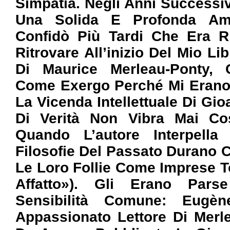
Simpatia. Negli Anni Successiv
Una Solida E Profonda Ami
Confidò Più Tardi Che Era R
Ritrovare All’inizio Del Mio Li
Di Maurice Merleau-Ponty,
Come Exergo Perché Mi Erano 
La Vicenda Intellettuale Di Gi
Di Verità Non Vibra Mai C
Quando L’autore Interpell
Filosofie Del Passato Durano C
Le Loro Follie Come Imprese T
Affatto»). Gli Erano Pars
Sensibilità Comune: Eugèn
Appassionato Lettore Di Merl