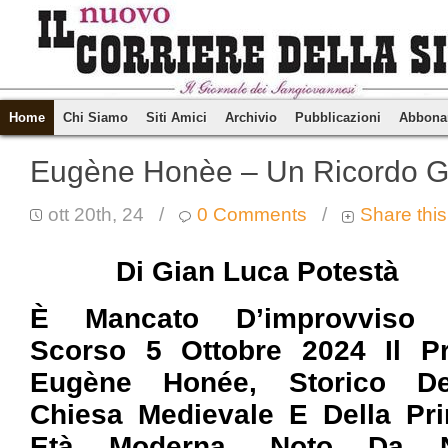
Home
Chi Siamo
Siti Amici
Archivio
Pubblicazioni
Abbona
Eugène Honèe – Un Ricordo G
ott 20th, 24
/
0 Comments
/
Share this
Di Gian Luca Potestà
È Mancato D’improvviso
Scorso 5 Ottobre 2024 Il Pr
Eugène Honée, Storico De
Chiesa Medievale E Della Pr
Età Moderna, Noto Da N