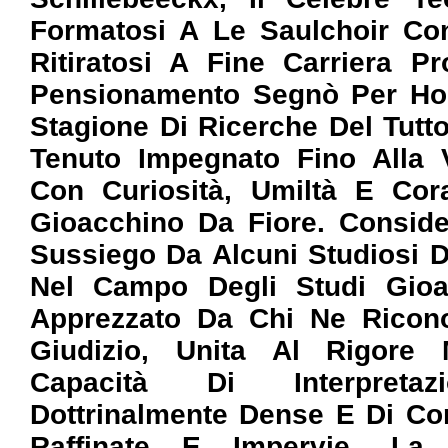
Formatosi A Le Saulchoir Co
Ritiratosi A Fine Carriera 
Pensionamento Segnò Per Hon
Stagione Di Ricerche Del Tut
Tenuto Impegnato Fino Alla V
Con Curiosità, Umiltà E Cor
Gioacchino Da Fiore. Consid
Sussiego Da Alcuni Studiosi 
Nel Campo Degli Studi Gioac
Apprezzato Da Chi Ne Ricono
Giudizio, Unita Al Rigore M
Capacità Di Interpreta
Dottrinalmente Dense E Di Cont
Raffinate E Impervie. La 