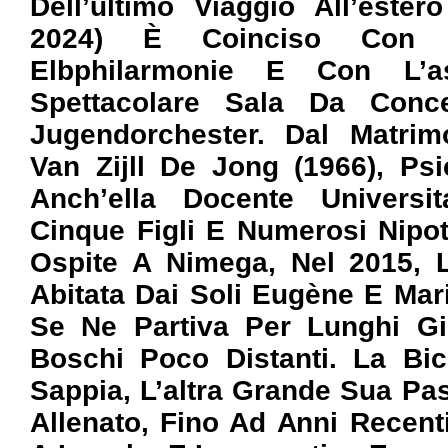
Dell’ultimo Viaggio All’este
2024) È Coinciso Con L
Elbphilarmonie E Con L’as
Spettacolare Sala Da Conce
Jugendorchester.
Dal Matrim
Van Zijll De Jong (1966), Ps
Anch’ella Docente Universit
Cinque Figli E Numerosi Nipo
Ospite A Nimega, Nel 2015, 
Abitata Dai Soli Eugène E Mar
Se Ne Partiva Per Lunghi Gir
Boschi Poco Distanti. La Bic
Sappia, L’altra Grande Sua P
Allenato, Fino Ad Anni Recent