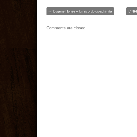
<<
Eugène Honèe – Un ricordo gioachimita
L’IN
Comments are closed.