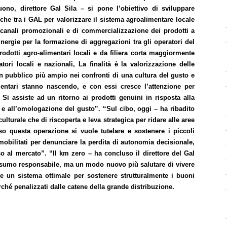
ono, direttore Gal Sila – si pone l’obiettivo di sviluppare
che tra i GAL per valorizzare il sistema agroalimentare locale
 canali promozionali e di commercializzazione dei prodotti a
inergie per la formazione di aggregazioni tra gli operatori del
prodotti agro-alimentari locali e da filiera corta maggiormente
atori locali e nazionali, La finalità è la valorizzazione delle
 un pubblico più ampio nei confronti di una cultura del gusto e
imentari stanno nascendo, e con essi cresce l’attenzione per
. Si assiste ad un ritorno ai prodotti genuini in risposta alla
 e all’omologazione del gusto”. “Sul cibo, oggi – ha ribadito
lturale che di riscoperta e leva strategica per ridare alle aree
so questa operazione si vuole tutelare e sostenere i piccoli
obilitati per denunciare la perdita di autonomia decisionale,
sso al mercato”. “ll km zero – ha concluso il direttore del Gal
onsumo responsabile, ma un modo nuovo più salutare di vivere
che un sistema ottimale per sostenere strutturalmente i buoni
rché penalizzati dalle catene della grande distribuzione.