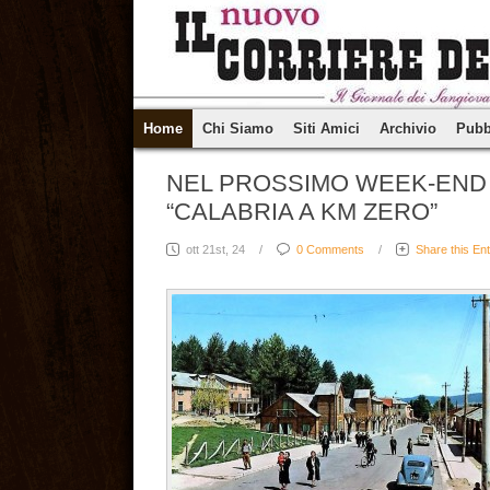
Home
Chi Siamo
Siti Amici
Archivio
Pubb
NEL PROSSIMO WEEK-END 
“CALABRIA A KM ZERO”
ott 21st, 24
/
0 Comments
/
Share this En