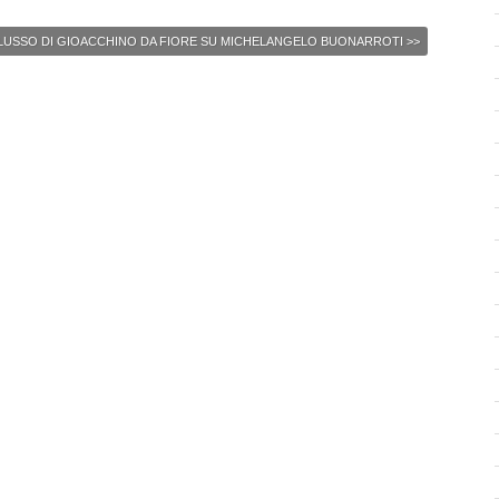
FLUSSO DI GIOACCHINO DA FIORE SU MICHELANGELO BUONARROTI
>>