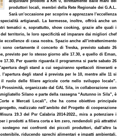
acquistare prodotti a Km 0, direttamente dalle mani dei
produttori locali, membri della Rete Regionale dei G.A.L.
Sarà un’occasione per scoprire e apprezzare l’eccellenza
specialità artigianali. La kermesse, inoltre, offrirà anche un
ntri tematici e, soprattutto, show cooking, grazie alle quali i
el territorio, le loro specificità ed imparare dai migliori chef
e eccellenze di casa nostra. Spazio anche all’intrattenimento
si sono certamente il concerto di Treska, previsto sabato 26
e, previsto per lo stesso giorno alle 17.30, e quello di Eman,
e 17.30. Per quanto riguarda il programma si parte sabato 26
l’apertura degli stand a cui seguiranno spettacoli itineranti e
’apertura degli stand è prevista per le 10, mentre alle 11 si
l ruolo delle filiere agricole corte nello sviluppo locale”.
di Prossimità, organizzato dal GAL Sila, in collaborazione con
igliatello Silano e parte della rassegna “Autunno in Sila”, è
 Corte e Mercati Locali”, che ha come obiettivo principale
l progetto, realizzato nell’ambito del Progetto di cooperazione
 Misura 19.3 del Psr Calabria 2014-2022., mira a potenziare i
 i prodotti a filiera corta e km zero, rendendoli più attrattivi
sostegno nei confronti dei piccoli produttori, dall’altro la
sostenibile, riducendo sprechi alimentari e impatti ambientali.