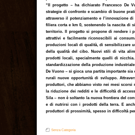
“Il progetto – ha dichiarato Francesco De Vu
strategie di confronto e scambio di buone prati
attraverso il potenziamento e l’innovazione di
filiera corta e km 0, sostenendo la nascita di s
territorio. Il progetto si propone di rendere i 
attrattivi e facilmente riconoscibili ai consum
produzioni locali di qualità, di sensibilizzare
della qualità del cibo. Nuovi stili di vita al
prodotti locali, specialmente quelli di nicchia
standardizzazione della produzione industriale
De Vuono – si gioca una partita importante sia cu
rurali nuove opportunità di sviluppo. Attraver
produttori, che abbiamo visto nei mesi scorsi m
la riduzione dei redditi e le difficoltà di acce
Sila – non è soltanto la nuova frontiera del c
e di nutrirsi con i prodotti della terra. E an
produttori di prossimità, spesso in difficoltà pe
Senza Categoria