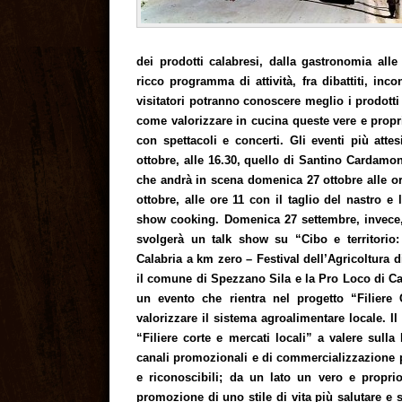
dei prodotti calabresi, dalla gastronomia alle 
ricco programma di attività, fra dibattiti, inco
visitatori potranno conoscere meglio i prodotti d
come valorizzare in cucina queste vere e propri
con spettacoli e concerti. Gli eventi più atte
ottobre, alle 16.30, quello di Santino Cardamon
che andrà in scena domenica 27 ottobre alle or
ottobre, alle ore 11 con il taglio del nastro e 
show cooking. Domenica 27 settembre, invece, l
svolgerà un talk show su “Cibo e territorio: i
Calabria a km zero – Festival dell’Agricoltura 
il comune di Spezzano Sila e la Pro Loco di Cam
un evento che rientra nel progetto “Filiere
valorizzare il sistema agroalimentare locale. I
“Filiere corte e mercati locali” a valere sulla
canali promozionali e di commercializzazione per
e riconoscibili; da un lato un vero e proprio 
promozione di uno stile di vita più salutare e 