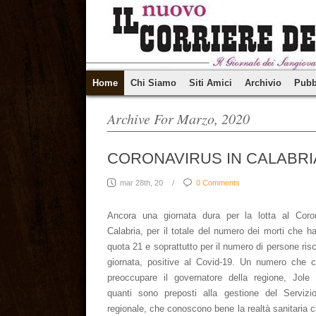
Home
Chi Siamo
Siti Amici
Archivio
Pubb
Archive For Marzo, 2020
CORONAVIRUS IN CALABRIA (B
mar 28th, 20
/
0 Comments
Ancora una giornata dura per la lotta al Coro
Calabria, per il totale del numero dei morti che h
quota 21 e soprattutto per il numero di persone risc
giornata, positive al Covid-19. Un numero che 
preoccupare il governatore della regione, Jole 
quanti sono preposti alla gestione del Servizio
regionale, che conoscono bene la realtà sanitaria 