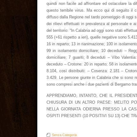
quindi non facile ad affrontare ed ostacolare la di
questo terribile virus. Ma ecco qui di seguito il 
diffuso dalla Regione nel tardo pomeriggio di oggi s
dei rilievi effettuati in prevalenza al personale e 
del territorio: “In Calabria ad oggi sono stati effet
555 (+61 rispetto a ieri), quelle negative sono 5.413
16 in reparto; 13 in rianimazione; 100 in isolamento
99 in isolamento domiciliare; 10 deceduti – Regg
domiciliare; 7 guariti; 8 deceduti – Vibo Valentia
deceduto – Crotone: 20 in reparto; 58 in isolament
8.104, così distribuiti: – Cosenza: 2.181 – Croto
3.429. Le persone giunte in Calabria che si sono r
sono compresi anche i due pazienti di Bergamo tras
APPRENDIAMO, INTANTO, CHE IL PRESIDEN
CHIUSURA DI UN ALTRO PAESE: MELITO POR
NELLA GIORNATA ODIERNA PRESSO LA CASA
OSPITI PRESENTI (10 POSITIVI SU 13) CHE TR
Senza Categoria