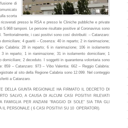
ffusione di
comunicato
ulla scorta
ai ricoverati presso le RSA e presso le Cliniche pubbliche e private
tuati 5.968 tamponi. Le persone risultate positive al Coronavirus sono
. Territorialmente, i casi positivi sono così distribuiti: – Catanzaro:
 domiciliare; 4 guariti – Cosenza: 40 in reparto; 2 in rianimazione;
io Calabria: 28 in reparto; 6 in rianimazione; 106 in isolamento
: 3 in reparto; 1 in rianimazione; 31 in isolamento domiciliare; 1
o domiciliare; 2 deceduto. I soggetti in quarantena volontaria sono
ne: 859 – Catanzaro: 973 – Vibo Valentia: 662 – Reggio Calabria:
egistrate al sito della Regione Calabria sono 12.099. Nel conteggio
feriti a Catanzaro.
TE DELLA GIUNTA REGIONALE HA FIRMATO IL DECRETO DI
TO SALVO, A CAUSA DI ALCUNI CASI POSITIVI RILEVATI
 FAMIGLIA PER ANZIANI “RAGGIO DI SOLE” SIA TRA GLI
A IL PERSONALE ( 6 CASI POSITIVI SU 10 OPERATORI).