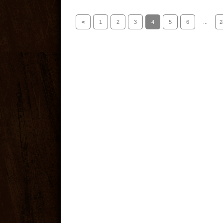
<
1
2
3
4
5
6
...
2