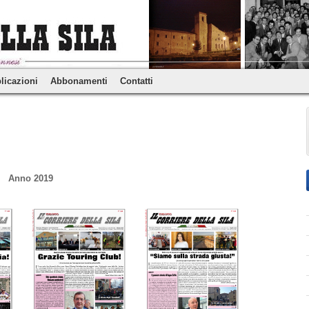
licazioni
Abbonamenti
Contatti
Anno 2019