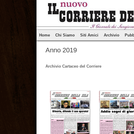
Home
Chi Siamo
Siti Amici
Archivio
Pubb
Anno 2019
Archivio Cartaceo del Corriere