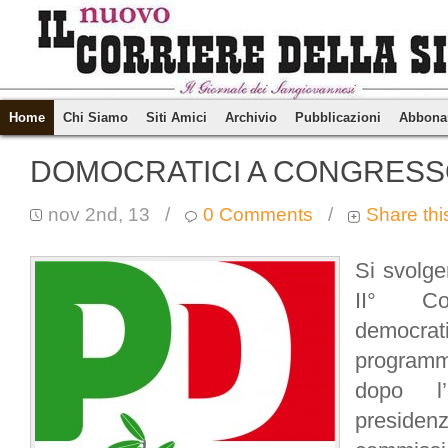
Home
Chi Siamo
Siti Amici
Archivio
Pubblicazioni
Abbona
DOMOCRATICI A CONGRES
nov 2nd, 13
/
0 Comments
/
Share thi
Si svolg
II° Co
democrat
programm
dopo l’e
presiden