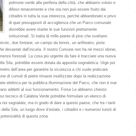
polmone verde alla periferia della città, che abbiamo voluto e
difeso tenacemente e che ora non può essere fruito dai
cittadini in tutta la sua interezza, perché abbandonato e privo
di quei presupposti di accoglienza che un Parco comunale
dovrebbe avere stante le sue funzioni prettamente
istituzionali. Si tratta di mille piante di pino che svettano
picnic, due fontane, un campo da tennis, un anfiteatro, piste
rché devastati dall’incuria. Il nostro Comune non ha né mezzi idonei,
ienze forestali. La cosa più urgente da fare è tracciare una nuova
ella Sila, potrebbe essere dotata da apposita segnaletica. Urge poi
imetro dell’area per garantire la sicurezza a chi vuole praticare
ione di cumuli di pietre rimaste inutilizzate dopo la realizzazione
 rete elettrica per la pubblica illuminazione del Parco, che non è mai
 erano addetti al suo funzionamento. Forse Le abbiamo chiesto
so tecnico di Calabria Verde potrebbe formulare un elenco di
oi segnalate, ma in grado di dare a questo paese, che tra i tanti
della Sila, un luogo dove d’estate, i cittadini e i numerosi turisti di
 potenzialità di questa zona.