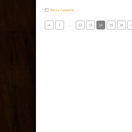
Senza Categoria
<
1
...
12
13
14
15
16