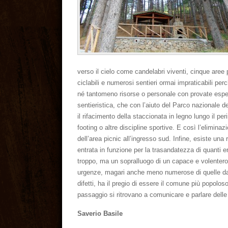
verso il cielo come candelabri viventi, cinque aree 
ciclabili e numerosi sentieri ormai impraticabili pe
né tantomeno risorse o personale con provate esper
sentieristica, che con l’aiuto del Parco nazionale d
il rifacimento della staccionata in legno lungo il per
footing o altre discipline sportive. E così l’eliminaz
dell’area picnic all’ingresso sud. Infine, esiste una
entrata in funzione per la trasandatezza di quanti
troppo, ma un sopralluogo di un capace e volentero
urgenze, magari anche meno numerose di quelle da n
difetti, ha il pregio di essere il comune più popoloso 
passaggio si ritrovano a comunicare e parlare delle
Saverio Basile