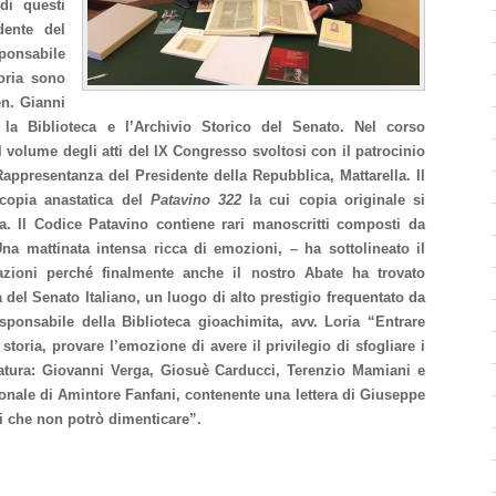
di questi
dente del
sponsabile
oria sono
en. Gianni
 la Biblioteca e l’Archivio Storico del Senato. Nel corso
l volume degli atti del IX Congresso svoltosi con il patrocinio
appresentanza del Presidente della Repubblica, Mattarella. Il
copia anastatica del
Patavino 322
la cui copia originale si
a. Il Codice Patavino contiene rari manoscritti composti da
na mattinata intensa ricca di emozioni, – ha sottolineato il
zioni perché finalmente anche il nostro Abate ha trovato
a del Senato Italiano, un luogo di alto prestigio frequentato da
responsabile della Biblioteca gioachimita, avv. Loria “Entrare
storia, provare l’emozione di avere il privilegio di sfogliare i
eratura: Giovanni Verga, Giosuè Carducci, Terenzio Mamiani e
onale di Amintore Fanfani, contenente una lettera di Giuseppe
ni che non potrò dimenticare”.