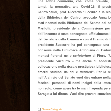
una sobria cerimonia, così come prevede, 
tempi, la normativa anti Covid-19, il presi
Centro Studi, prof. Riccardo Succurro e la re
della Biblioteca del Centro, avvocato Anna L
stati ricevuti nella Biblioteca del Senato dal s
Marilotti, presidente della Commissione per
dell’incontro è stato consegnato ufficialmente i
del Senato e della Camera e con il Premio di R
presidente Succurro ha poi consegnato una 
conserva nella Biblioteca Antoniana di Padov
monaci florensi nello
scriptorium
di Fiore. “U
presidente Succurro – ma anche di soddisfa
collocazione nella ricca e prestigiosa bibliotec
emeriti studiosi italiani e stranieri”. Per la 
nell’Archivio del Senato vuol dire entrare nella 
fascicoli personali di nomi insigni della lett
non solo, come avere tra le mani l’agenda pers
Saragat a lui diretta. Vuol dire provare emozio
Senza Categoria