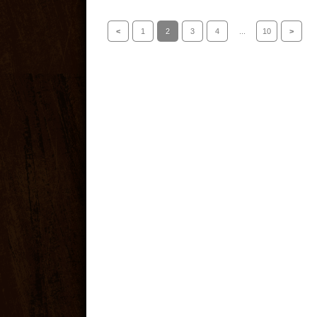
<
1
2
3
4
...
10
>