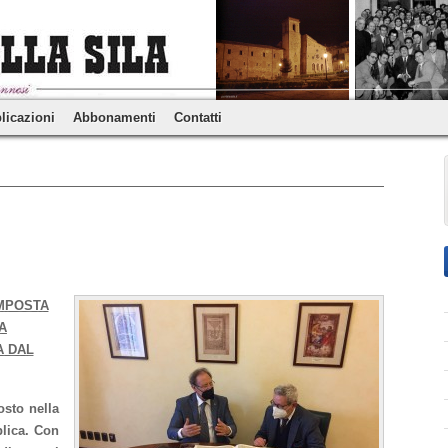
licazioni
Abbonamenti
Contatti
MPOSTA
A
A DAL
osto nella
blica. Con