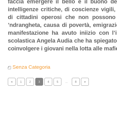
faccia emergere il bello e il buono del
intelligenze critiche, di coscienze vigili,
di cittadini operosi che non possono 
’ndrangheta, causa di povertà, emigraz
manifestazione ha avuto iniizio con l’i
scolastica Angela Audia che ha spiegato 
coinvolgere i giovani nella lotta alle mafi
Senza Categoria
<
1
2
3
4
5
...
8
>